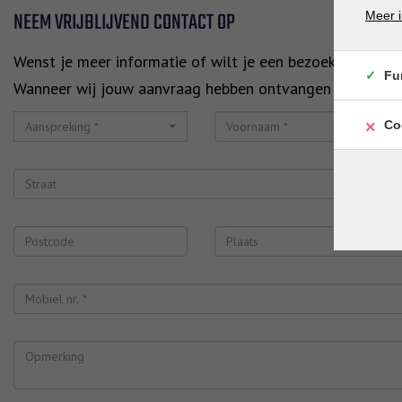
NEEM VRIJBLIJVEND CONTACT OP
Meer i
Wenst je meer informatie of wilt je een bezoekmoment i
Fu
Wanneer wij jouw aanvraag hebben ontvangen zullen wij
Co
Aanspreking *