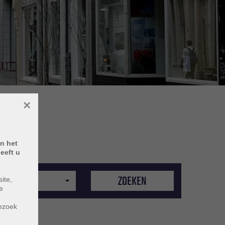
×
n het
eeft u
ZOEKEN
ite,
Max. prijs
e
m
bezoek