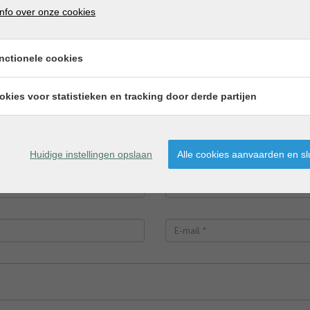
nfo over onze cookies
nplannen? Neem vrijblijvend contact met ons op voor meer
nctionele cookies
 verder contact met je opnemen.
okies voor statistieken en tracking door derde partijen
Huidige instellingen opslaan
Alle cookies aanvaarden en sl