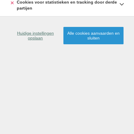
Max. prijs
Cookies voor statistieken en tracking door derde
partijen
ZOEKEN
Huidige instellingen
Alle cookies aanvaarden en
opslaan
sluiten
BEDRIJFSRUIMTE
12
RESULTATEN GEVONDEN
Sorteer op
WEERGAVE OP KAART
1
2