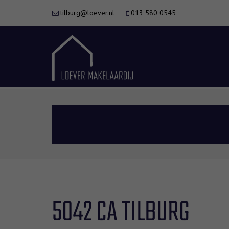
tilburg@loever.nl
013 580 0545
5042 CA TILBURG