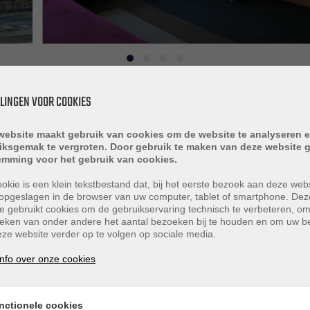
LLINGEN VOOR COOKIES
website maakt gebruik van cookies om de website te analyseren e
iksgemak te vergroten. Door gebruik te maken van deze website g
emming voor het gebruik van cookies.
okie is een klein tekstbestand dat, bij het eerste bezoek aan deze webs
opgeslagen in de browser van uw computer, tablet of smartphone. Dez
e gebruikt cookies om de gebruikservaring technisch te verbeteren, o
ent met berging op de 2e verdieping
tieken van onder andere het aantal bezoeken bij te houden en om uw 
ze website verder op te volgen op sociale media.
t. In de omgeving van deze locatie zijn op loopafstand me
nfo over onze cookies
kt, station Tilburg en het Tweesteden-ziekenhuis.
nctionele cookies