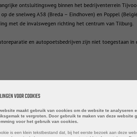
angrijke ontsluitingsweg binnen het bedrijventerrein Tijvo
 op de snelweg A58 (Breda – Eindhoven) en Poppel (België)
ng met de invalswegen richting het centrum van Tilburg.
toreparatie en autopoetsbedrijven zijn niet toegestaan in d
eel van een bedrijfsverzamelcomplex bestaande uit in totaa
LLINGEN VOOR COOKIES
2025 opgeleverd. De bedrijfsunits zijn voorzien van kunst
website maakt gebruik van cookies om de website te analyseren e
etonnen verdiepingsvloer over de gehele verdieping, kalk
iksgemak te vergroten. Door gebruik te maken van deze website g
emming voor het gebruik van cookies.
t elektromotor, houten trap met traphekje en trapleuning,
okie is een klein tekstbestand dat, bij het eerste bezoek aan deze webs