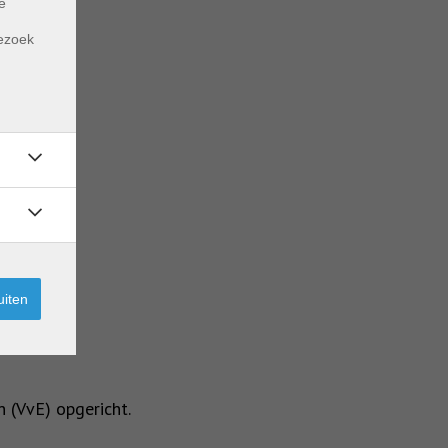
e
m
bezoek
uiten
 (VvE) opgericht.