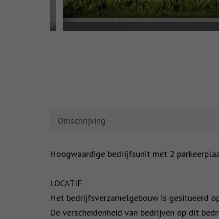
Omschrijving
OMSCHRIJVING
Hoogwaardige bedrijfsunit met 2 parkeerplaat
LOCATIE
Het bedrijfsverzamelgebouw is gesitueerd op b
De verscheidenheid van bedrijven op dit bed