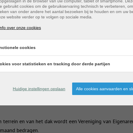
opgeslagen in de browser van uw computer, tablet of smartphone. Dez
e gebruikt cookies om de gebruikservaring technisch te verbeteren, o
tieken van onder andere het aantal bezoeken bij te houden en om uw 
ze website verder op te volgen op sociale media.
eg met de eigenaar mogelijk.
nfo over onze cookies
nctionele cookies
okies voor statistieken en tracking door derde partijen
Huidige instellingen opslaan
Alle cookies aanvaarden en sl
 vermeerderen met BTW.
 terrein en van het dak wordt een Vereniging van Eigenaren
r maand bedragen.