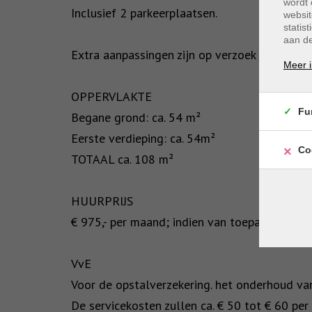
wordt 
Inclusief 2 parkeerplaatsen.
websit
statis
aan de
Extra aanpassingen zijn op verzoek /in overl
Meer i
OPPERVLAKTE
Fu
Begane grond: ca. 54 m²
Eerste verdieping: ca. 54m²
Co
TOTAAL ca. 108 m²
HUURPRIJS
€ 975,- per maand; indien van toepassing te
VvE
Voor de opstalverzekering. het onderhoud van
De servicekosten zullen ca. € 50 tot € 60 pe