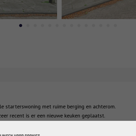
ale starterswoning met ruime berging en achterom.
eer recent is er een nieuwe keuken geplaatst.