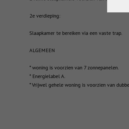
2e verdieping:
Slaapkamer te bereiken via een vaste trap.
ALGEMEEN
* woning is voorzien van 7 zonnepanelen.
* Energielabel A.
* Vrijwel gehele woning is voorzien van dubbe