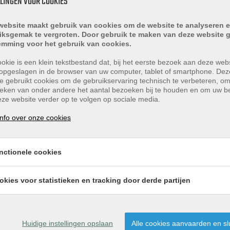
LLINGEN VOOR COOKIES
website maakt gebruik van cookies om de website te analyseren e
iksgemak te vergroten. Door gebruik te maken van deze website g
emming voor het gebruik van cookies.
okie is een klein tekstbestand dat, bij het eerste bezoek aan deze webs
opgeslagen in de browser van uw computer, tablet of smartphone. Dez
e gebruikt cookies om de gebruikservaring technisch te verbeteren, o
r en openslaande tuindeuren naar plaats.
tieken van onder andere het aantal bezoeken bij te houden en om uw 
ze website verder op te volgen op sociale media.
, 4-pits gaskookplaat, afzuigkap, vaatwasser, combimagnet
nfo over onze cookies
opdouche.
nctionele cookies
okies voor statistieken en tracking door derde partijen
Huidige instellingen opslaan
Alle cookies aanvaarden en sl
oer.