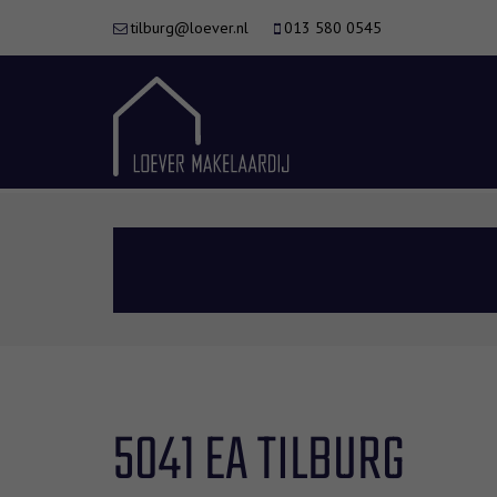
tilburg@loever.nl
013 580 0545
5041 EA TILBURG