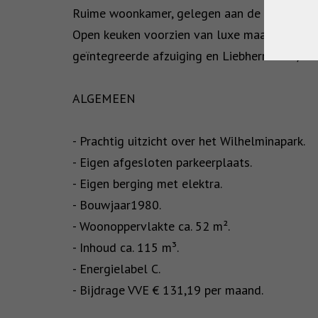
Ruime woonkamer, gelegen aan de voorzijde m
Open keuken voorzien van luxe maatwerk inri
geïntegreerde afzuiging en Liebherr koel-/vri
ALGEMEEN
- Prachtig uitzicht over het Wilhelminapark.
- Eigen afgesloten parkeerplaats.
- Eigen berging met elektra.
- Bouwjaar1980.
- Woonoppervlakte ca. 52 m².
- Inhoud ca. 115 m³.
- Energielabel C.
- Bijdrage VVE € 131,19 per maand.