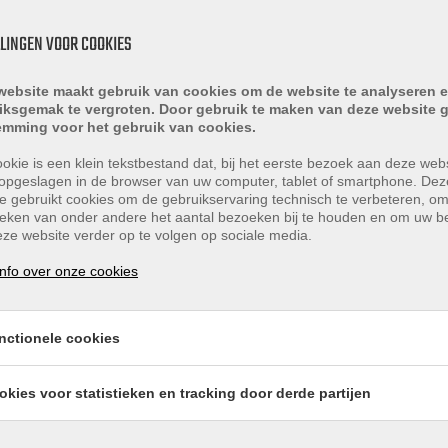
LLINGEN VOOR COOKIES
website maakt gebruik van cookies om de website te analyseren e
iksgemak te vergroten. Door gebruik te maken van deze website g
emming voor het gebruik van cookies.
n
okie is een klein tekstbestand dat, bij het eerste bezoek aan deze webs
opgeslagen in de browser van uw computer, tablet of smartphone. Dez
e gebruikt cookies om de gebruikservaring technisch te verbeteren, o
tieken van onder andere het aantal bezoeken bij te houden en om uw 
ze website verder op te volgen op sociale media.
che afzuiging
nfo over onze cookies
nctionele cookies
 de verschillende ruimtes.
okies voor statistieken en tracking door derde partijen
 fraaie maatwerk ingebouwde kast.
 toilet en wastafelmeubel. In de badkamer is er tevens r