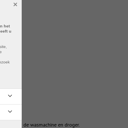
×
n het
eeft u
ite,
e
m
bezoek
uimte voor de wasmachine en droger.