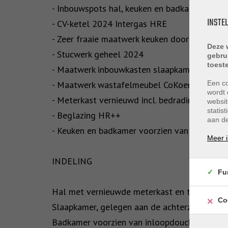
- Inbouwspots hal, keuken en badkamer
INSTE
- CV-ketel 2024 Intergas HRE
- Zeer fraaie maatwerk keuken door CoKoen
Deze 
- Stucwerk geheel 2024
gebru
toest
- Maatwerk inbouwkasten slaapkamer CoKoe
- Maatwerk wastafelmeubel CoKoen
Een co
wordt 
- Meterkast vernieuwd incl. bedrading
websit
statis
- Beglazing HR++
aan de
- Keuken en badkamer voorzien van mechanis
Meer i
INDELING
Fu
Hal met vernieuwde meterkast en toegang tot
Co
Slaapkamer, gelegen aan de achterzijde, met
Badkamer voorzien van inloopdouche, zwevend