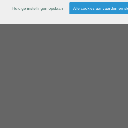
et veel lichtinval.
Huidige instellingen opslaan
Alle cookies aanvaarden en sl
chting met o.a.. Quooker, Miele vaatwasser, Miele combi-o
escombinatie.