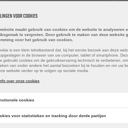
TILBURG - BENEDEN + BOVENWONING
O
85 m²
2
LLINGEN VOOR COOKIES
Hoefstraat 198 / A
S
website maakt gebruik van cookies om de website te analyseren e
iksgemak te vergroten. Door gebruik te maken van deze website g
VERKOCHT
V
emming voor het gebruik van cookies.
okie is een klein tekstbestand dat, bij het eerste bezoek aan deze webs
opgeslagen in de browser van uw computer, tablet of smartphone. Dez
e gebruikt cookies om de gebruikservaring technisch te verbeteren, o
tieken van onder andere het aantal bezoeken bij te houden en om uw 
ze website verder op te volgen op sociale media.
nfo over onze cookies
Verkocht
V
nctionele cookies
okies voor statistieken en tracking door derde partijen