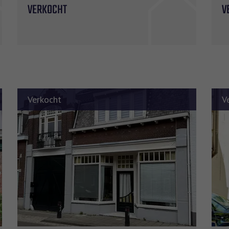
VERKOCHT
V
Verkocht
V