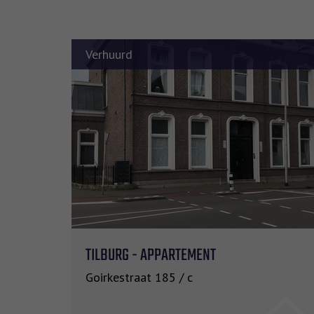
Verhuurd
TILBURG - APPARTEMENT
62 m²
1
Goirkestraat 185 / c