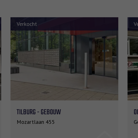
Verkocht
V
TILBURG - GEBOUW
O
98 m²
3
Mozartlaan 455
G