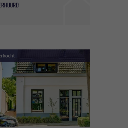
ERHUURD
erkocht