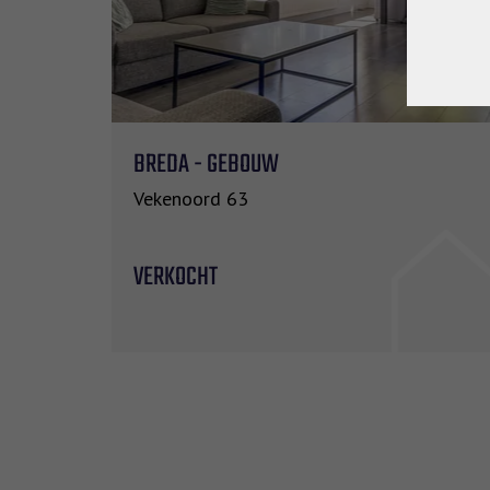
BREDA - GEBOUW
72 m²
2
Vekenoord 63
VERKOCHT