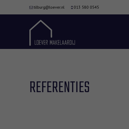
tilburg@loever.nl
013 580 0545
REFERENTIES